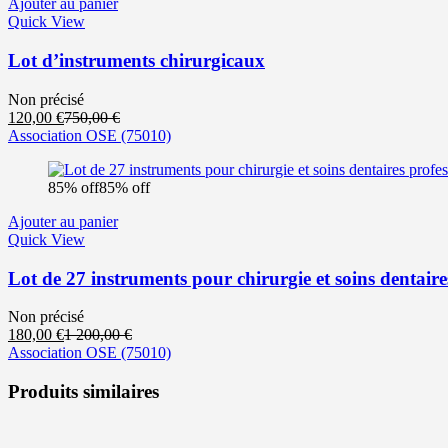
Ajouter au panier
Quick View
Lot d’instruments chirurgicaux
Non précisé
Le
Le
120,00
€
750,00
€
prix
prix
Association OSE
(75010)
actuel
initial
est :
était :
85% off
85% off
120,00 €.
750,00 €.
Ajouter au panier
Quick View
Lot de 27 instruments pour chirurgie et soins dentaire
Non précisé
Le
Le
180,00
€
1 200,00
€
prix
prix
Association OSE
(75010)
actuel
initial
est :
était :
Produits similaires
180,00 €.
1
200,00 €.