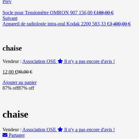
Prev
Le
Le
Socle pour Tensiomètre OMRON 907
156,00
€
188,00
€
prix
prix
Suivant
actuel
Le
initial
Le
Appareil de radiologie intra-oral Kodak 2200
583,33
€
3 400,00
€
est :
prix
était :
prix
156,00 €.
actuel
188,00 €.
initi
est :
était
583,33 €.
3
chaise
400,
Vendeur :
Association OSE
Il n'y a pas encore d'avis !
Le
Le
12,00
€
90,00
€
prix
prix
Ajouter au panier
actuel
initial
87% off
87% off
est :
était :
12,00 €.
90,00 €.
chaise
Vendeur :
Association OSE
Il n'y a pas encore d'avis !
Partager