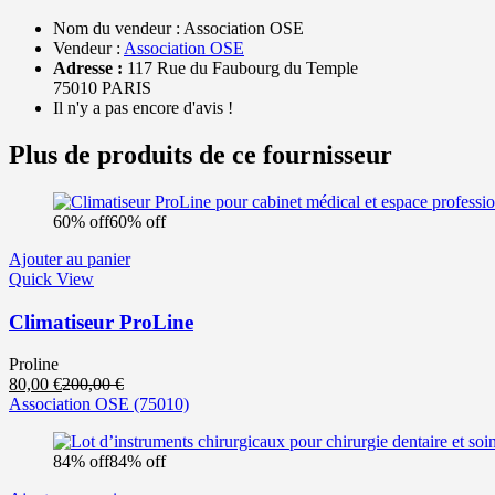
Nom du vendeur :
Association OSE
Vendeur :
Association OSE
Adresse :
117 Rue du Faubourg du Temple
75010 PARIS
Il n'y a pas encore d'avis !
Plus de produits de ce fournisseur
60% off
60% off
Ajouter au panier
Quick View
Climatiseur ProLine
Proline
Le
Le
80,00
€
200,00
€
prix
prix
Association OSE
(75010)
actuel
initial
est :
était :
84% off
84% off
80,00 €.
200,00 €.