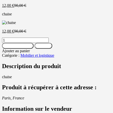
Le
Le
12,00
€
90,00
€
prix
prix
chaise
actuel
initial
est :
était :
12,00 €.
90,00 €.
Le
Le
12,00
€
90,00
€
prix
prix
quantité
actuel
initial
de
est :
était :
Ajouter au panier
Message
chaise
12,00 €.
90,00 €.
Ajouter au panier
Catégorie :
Mobilier et logistique
Description du produit
chaise
Produit à récupérer à cette adresse :
Paris, France
Information sur le vendeur