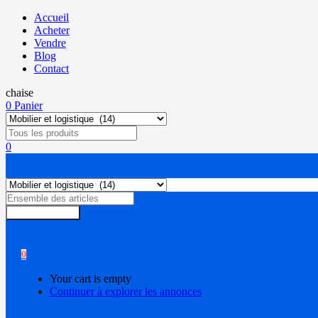
Accueil
Acheter
Vendre
Blog
Contact
chaise
0
Panier
0
Rechercher
0
Your cart is empty
Continuer à explorer les annonces