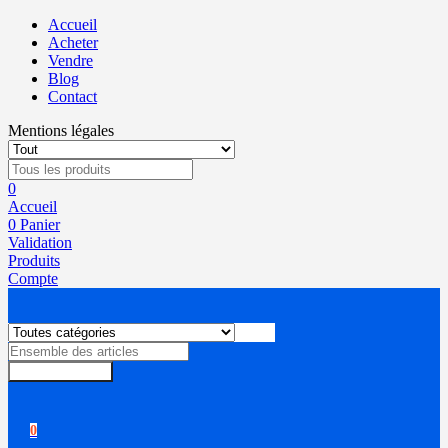
Accueil
Acheter
Vendre
Blog
Contact
Mentions légales
0
Accueil
0
Panier
Validation
Produits
Compte
Rechercher
0