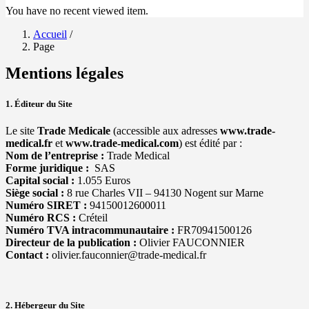
You have no recent viewed item.
Accueil
/
Page
Mentions légales
1. Éditeur du Site
Le site
Trade Medicale
(accessible aux adresses
www.trade-
medical.fr
et
www.trade-medical.com
) est édité par :
Nom de l’entreprise :
Trade Medical
Forme juridique :
SAS
Capital social :
1.055 Euros
Siège social :
8 rue Charles VII – 94130 Nogent sur Marne
Numéro SIRET :
94150012600011
Numéro RCS :
Créteil
Numéro TVA intracommunautaire :
FR70941500126
Directeur de la publication :
Olivier FAUCONNIER
Contact :
olivier.fauconnier@trade-medical.fr
2. Hébergeur du Site