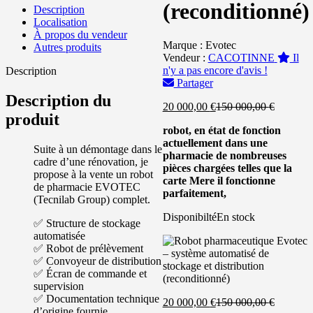
(reconditionné)
Description
Localisation
À propos du vendeur
Marque :
Evotec
Autres produits
Vendeur :
CACOTINNE
Il
n'y a pas encore d'avis !
Description
Partager
Description du
Le
Le
20 000,00
€
150 000,00
€
produit
prix
prix
robot, en état de fonction
actuel
initial
actuellement dans une
est :
était :
Suite à un démontage dans le
pharmacie de nombreuses
20
150
cadre d’une rénovation, je
pièces chargées telles que la
000,00 €.
000,00 €
propose à la vente un robot
carte Mere il fonctionne
de pharmacie EVOTEC
parfaitement,
(Tecnilab Group) complet.
Disponibilté
En stock
✅ Structure de stockage
automatisée
✅ Robot de prélèvement
✅ Convoyeur de distribution
✅ Écran de commande et
supervision
✅ Documentation technique
Le
Le
20 000,00
€
150 000,00
€
d’origine fournie