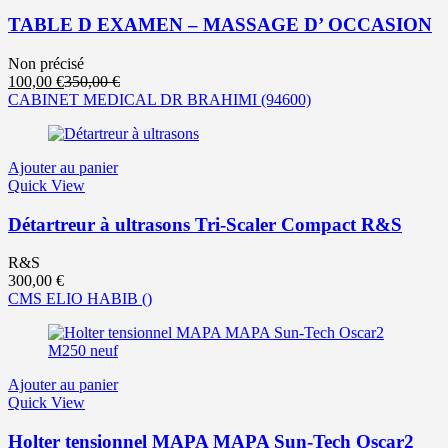
TABLE D EXAMEN – MASSAGE D’ OCCASION
Non précisé
Le
Le
100,00
€
350,00
€
prix
prix
CABINET MEDICAL DR BRAHIMI
(94600)
actuel
initial
est :
était :
100,00 €.
350,00 €.
Ajouter au panier
Quick View
Détartreur à ultrasons Tri-Scaler Compact R&S
R&S
300,00
€
CMS ELIO HABIB
()
Ajouter au panier
Quick View
Holter tensionnel MAPA MAPA Sun-Tech Oscar2