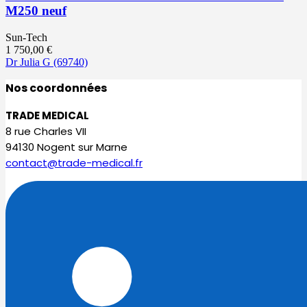
M250 neuf
Sun-Tech
1 750,00
€
Dr Julia G
(69740)
Nos coordonnées
TRADE MEDICAL
8 rue Charles VII
94130 Nogent sur Marne
contact@trade-medical.fr