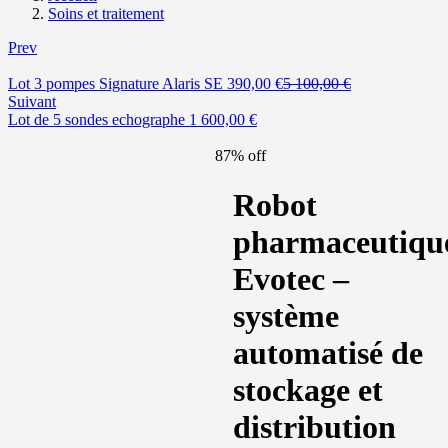
Soins et traitement
Prev
Le
Le
Lot 3 pompes Signature Alaris SE
390,00
€
5 100,00
€
prix
prix
Suivant
actuel
initial
Lot de 5 sondes echographe
1 600,00
€
est :
était :
390,00 €.
5
87% off
100,00 €.
Robot
pharmaceutiqu
Evotec –
système
automatisé de
stockage et
distribution