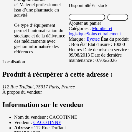
prix
prix
✅ Matériel professionnel
Disponibilté
En stock
actuel
initial
issu d’une pharmacie en
est :
était :
activité
quantité
20
150
Ajouter au panier
Message
de
000,00 €.
000,00 €
Ajouter au panier
Ce type d’équipement
Robot
Catégories :
Mobilier et
permet l’automatisation du
pharmaceutique
logistique
Soins et traitement
stockage et de la délivrance
Evotec
Marque :
Evotec
État du produit
des médicaments avec
–
:
Bon état
État d'usure :
10000
gestion informatisée des
système
Heures
Date de mise en service :
références.
automatisé
09/08/2013
Date de dernière
de
maintenance :
07/06/2026
Localisation
stockage
et
Produit à récupérer à cette adresse :
distribution
(reconditionné)
112 Rue Truffaut, 75017 Paris, France
À propos du vendeur
Information sur le vendeur
Nom du vendeur :
CACOTINNE
Vendeur :
CACOTINNE
Adresse :
112 Rue Truffaut