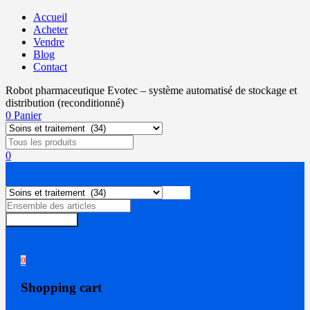
Accueil
Acheter
Vendre
Blog
Contact
Robot pharmaceutique Evotec – système automatisé de stockage et
distribution (reconditionné)
0
Panier
0
Rechercher
0
Shopping cart