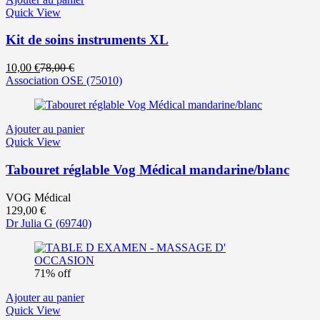
Quick View
Kit de soins instruments XL
Le
Le
10,00
€
78,00
€
prix
prix
Association OSE
(75010)
actuel
initial
est :
était :
10,00 €.
78,00 €.
Ajouter au panier
Quick View
Tabouret réglable Vog Médical mandarine/blanc
VOG Médical
129,00
€
Dr Julia G
(69740)
71% off
Ajouter au panier
Quick View