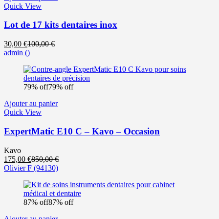
Quick View
Lot de 17 kits dentaires inox
Le
Le
30,00
€
100,00
€
prix
prix
admin
()
actuel
initial
est :
était :
30,00 €.
100,00 €.
79% off
79% off
Ajouter au panier
Quick View
ExpertMatic E10 C – Kavo – Occasion
Kavo
Le
Le
175,00
€
850,00
€
prix
prix
Olivier F
(94130)
actuel
initial
est :
était :
175,00 €.
850,00 €.
87% off
87% off
Ajouter au panier