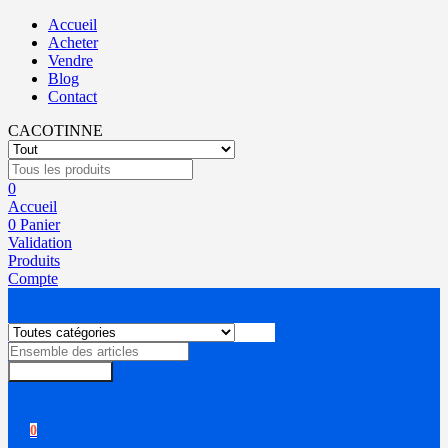
Accueil
Acheter
Vendre
Blog
Contact
CACOTINNE
0
Accueil
0
Panier
Validation
Produits
Compte
Rechercher
0