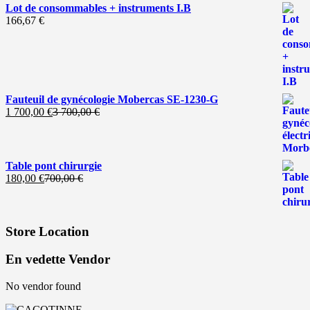
Lot de consommables + instruments I.B
166,67
€
Fauteuil de gynécologie Mobercas SE-1230-G
Le
Le
1 700,00
€
3 700,00
€
prix
prix
actuel
initial
est :
était :
1
3
Table pont chirurgie
700,00 €.
700,00 €.
Le
Le
180,00
€
700,00
€
prix
prix
actuel
initial
est :
était :
180,00 €.
700,00 €.
Store Location
En vedette Vendor
No vendor found