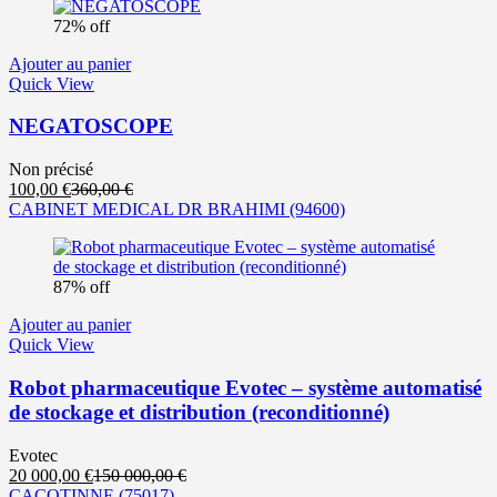
est :
était :
72% off
390,00 €.
5
100,00 €.
Ajouter au panier
Quick View
NEGATOSCOPE
Non précisé
Le
Le
100,00
€
360,00
€
prix
prix
CABINET MEDICAL DR BRAHIMI
(94600)
actuel
initial
est :
était :
100,00 €.
360,00 €.
87% off
Ajouter au panier
Quick View
Robot pharmaceutique Evotec – système automatisé
de stockage et distribution (reconditionné)
Evotec
Le
Le
20 000,00
€
150 000,00
€
prix
prix
CACOTINNE
(75017)