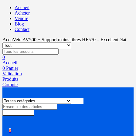
Accueil
Acheter
Vendre
Blog
Contact
AccuVein AV500 + Support mains libres HF570 – Excellent état
0
Accueil
0
Panier
Validation
Produits
Compte
Rechercher
0