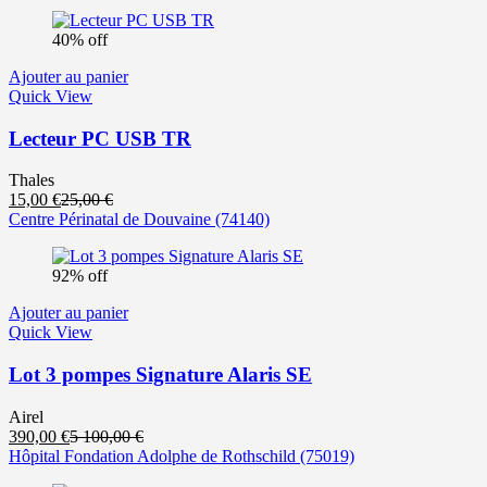
actuel
initial
est :
était :
40% off
4
6
200,00 €.
000,00 €.
Ajouter au panier
Quick View
Lecteur PC USB TR
Thales
Le
Le
15,00
€
25,00
€
prix
prix
Centre Périnatal de Douvaine
(74140)
actuel
initial
est :
était :
92% off
15,00 €.
25,00 €.
Ajouter au panier
Quick View
Lot 3 pompes Signature Alaris SE
Airel
Le
Le
390,00
€
5 100,00
€
prix
prix
Hôpital Fondation Adolphe de Rothschild
(75019)
actuel
initial