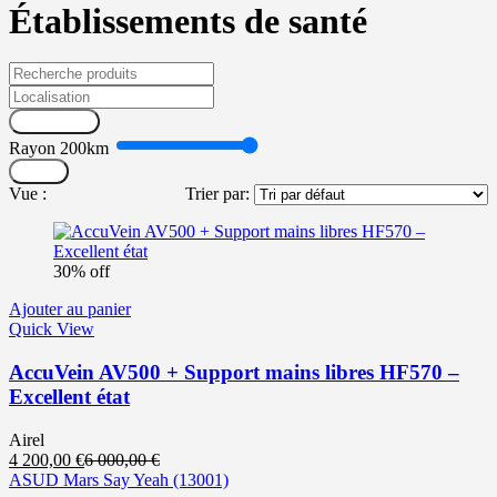
Établissements de santé
Recherche
Rayon
200
km
Filtrer
Vue :
Trier par:
30% off
Ajouter au panier
Quick View
AccuVein AV500 + Support mains libres HF570 –
Excellent état
Airel
Le
Le
4 200,00
€
6 000,00
€
prix
prix
ASUD Mars Say Yeah
(13001)