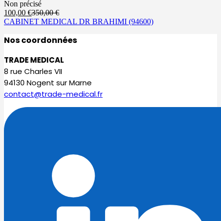
Non précisé
Le
Le
100,00
€
350,00
€
prix
prix
CABINET MEDICAL DR BRAHIMI
(94600)
actuel
initial
Nos coordonnées
est :
était :
100,00 €.
350,00 €.
TRADE MEDICAL
8 rue Charles VII
94130 Nogent sur Marne
contact@trade-medical.fr