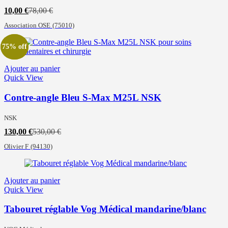
Le
Le
10,00
€
78,00
€
prix
prix
Association OSE
(75010)
actuel
initial
est :
était :
10,00 €.
78,00 €.
75% off
75% off
Ajouter au panier
Quick View
Contre-angle Bleu S-Max M25L NSK
NSK
Le
Le
130,00
€
530,00
€
prix
prix
Olivier F
(94130)
actuel
initial
est :
était :
130,00 €.
530,00 €.
Ajouter au panier
Quick View
Tabouret réglable Vog Médical mandarine/blanc