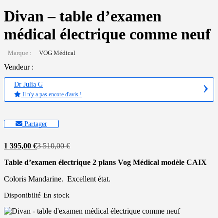
Divan – table d’examen
médical électrique comme neuf
Marque :
VOG Médical
Vendeur :
Dr Julia G
Il n'y a pas encore d'avis !
Partager
Le
Le
1 395,00
€
3 510,00
€
prix
prix
Table d’examen électrique 2 plans Vog Médical modèle CAIX
actuel
initial
est :
était :
Coloris Mandarine. Excellent état.
1
3
395,00 €.
510,00 €.
Disponibilté
En stock