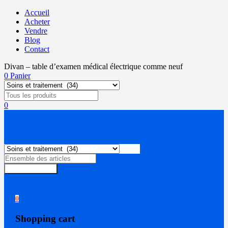
Accueil
Acheter
Vendre
Blog
Contact
Divan – table d’examen médical électrique comme neuf
0
Panier
0
Rechercher
0
Shopping cart