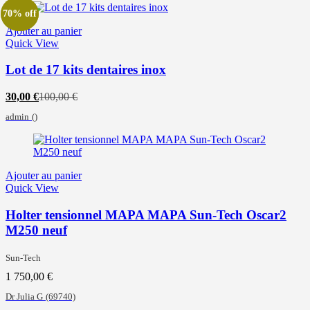
70% off
70% off
Ajouter au panier
Quick View
Lot de 17 kits dentaires inox
Le
Le
30,00
€
100,00
€
prix
prix
admin
()
actuel
initial
est :
était :
30,00 €.
100,00 €.
Ajouter au panier
Quick View
Holter tensionnel MAPA MAPA Sun-Tech Oscar2
M250 neuf
Sun-Tech
1 750,00
€
Dr Julia G
(69740)