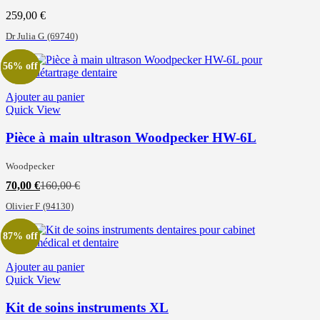
259,00
€
Dr Julia G
(69740)
56% off
56% off
Ajouter au panier
Quick View
Pièce à main ultrason Woodpecker HW-6L
Woodpecker
Le
Le
70,00
€
160,00
€
prix
prix
Olivier F
(94130)
actuel
initial
est :
était :
70,00 €.
160,00 €.
87% off
87% off
Ajouter au panier
Quick View
Kit de soins instruments XL