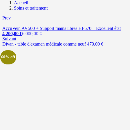
Accueil
Soins et traitement
Prev
AccuVein AV500 + Support mains libres HF570 – Excellent état
Le
Le
4 200,00
€
6 000,00
€
prix
prix
Suivant
actuel
initial
Divan - table d'examen médicale comme neuf
479,00
€
est :
était :
4
6
60% off
200,00 €.
000,00 €.