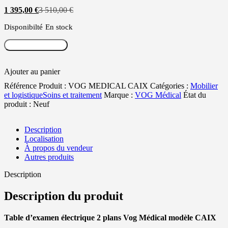
Le
Le
1 395,00
€
3 510,00
€
prix
prix
Disponibilté
En stock
actuel
initial
est :
était :
Ajouter au panier
1
3
395,00 €.
510,00 €.
Ajouter au panier
Référence Produit :
VOG MEDICAL CAIX
Catégories :
Mobilier
et logistique
Soins et traitement
Marque :
VOG Médical
État du
produit :
Neuf
Description
Localisation
À propos du vendeur
Autres produits
Description
Description du produit
Table d’examen électrique 2 plans Vog Médical modèle CAIX