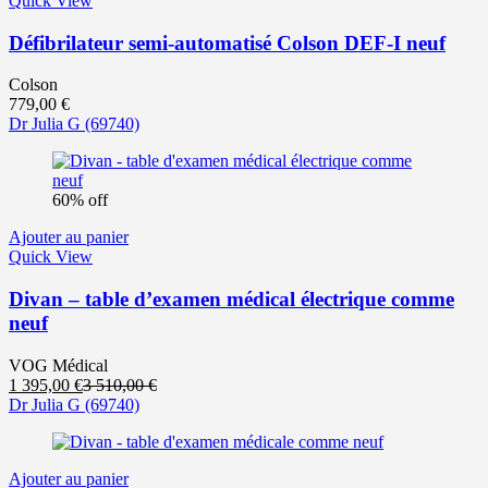
Quick View
Défibrilateur semi-automatisé Colson DEF-I neuf
Colson
779,00
€
Dr Julia G
(69740)
60% off
Ajouter au panier
Quick View
Divan – table d’examen médical électrique comme
neuf
VOG Médical
Le
Le
1 395,00
€
3 510,00
€
prix
prix
Dr Julia G
(69740)
actuel
initial
est :
était :
1
3
Ajouter au panier
395,00 €.
510,00 €.