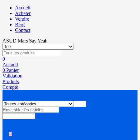
Accueil
Acheter
Vendre
Blog
Contact
ASUD Mars Say Yeah
0
Accueil
0
Panier
Validation
Produits
Compte
Rechercher
0