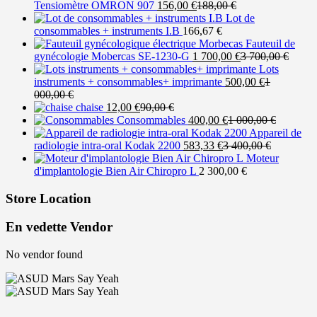
Le
Le
Tensiomètre OMRON 907
156,00
€
188,00
€
prix
prix
Lot de
actuel
initial
consommables + instruments I.B
166,67
€
est :
était :
Fauteuil de
156,00 €.
188,00 €.
Le
Le
gynécologie Mobercas SE-1230-G
1 700,00
€
3 700,00
€
prix
prix
Lots
actuel
Le
initial
instruments + consommables+ imprimante
500,00
€
1
Le
est :
prix
était :
000,00
€
prix
Le
Le
1
actuel
3
chaise
12,00
€
90,00
€
initial
prix
prix
Le
700,00 €.
est :
Le
700,00
Consommables
400,00
€
1 000,00
€
était :
actuel
initial
prix
500,00 €.
prix
Appareil de
1
est :
était :
Le
actuel
Le
initial
radiologie intra-oral Kodak 2200
583,33
€
3 400,00
€
000,00 €.
12,00 €.
90,00 €.
prix
est :
prix
était :
Moteur
actuel
400,00 €.
initial
1
d'implantologie Bien Air Chiropro L
2 300,00
€
est :
était :
000,00 €
583,33 €.
3
Store Location
400,00 €.
En vedette Vendor
No vendor found