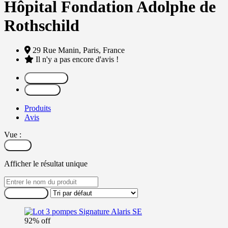
Hôpital Fondation Adolphe de
Rothschild
29 Rue Manin,
Paris,
France
Il n'y a pas encore d'avis !
Partager
Message
Produits
Avis
Vue :
Filtrer
Afficher le résultat unique
92% off