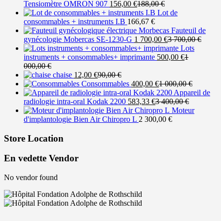
Le
Le
Tensiomètre OMRON 907
156,00
€
188,00
€
prix
prix
Lot de
actuel
initial
consommables + instruments I.B
166,67
€
est :
était :
Fauteuil de
156,00 €.
188,00 €.
Le
Le
gynécologie Mobercas SE-1230-G
1 700,00
€
3 700,00
€
prix
prix
Lots
actuel
Le
initial
instruments + consommables+ imprimante
500,00
€
1
Le
est :
prix
était :
000,00
€
prix
Le
Le
1
actuel
3
chaise
12,00
€
90,00
€
initial
prix
prix
Le
700,00 €.
est :
Le
700,00
Consommables
400,00
€
1 000,00
€
était :
actuel
initial
prix
500,00 €.
prix
Appareil de
1
est :
était :
Le
actuel
Le
initial
radiologie intra-oral Kodak 2200
583,33
€
3 400,00
€
000,00 €.
12,00 €.
90,00 €.
prix
est :
prix
était :
Moteur
actuel
400,00 €.
initial
1
d'implantologie Bien Air Chiropro L
2 300,00
€
est :
était :
000,00 €
583,33 €.
3
Store Location
400,00 €.
En vedette Vendor
No vendor found