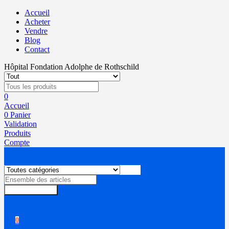
Accueil
Acheter
Vendre
Blog
Contact
Hôpital Fondation Adolphe de Rothschild
0
Accueil
0
Panier
Validation
Produits
Compte
Rechercher
0