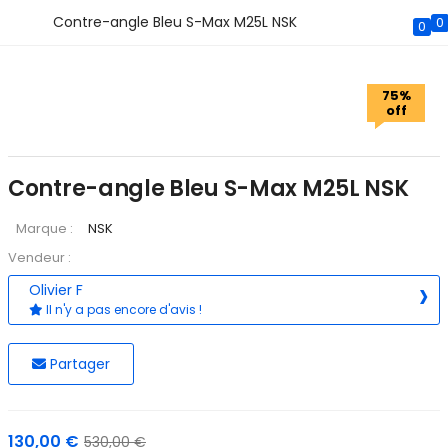
Contre-angle Bleu S-Max M25L NSK
0
0
75%
75%
off
off
Contre-angle Bleu S-Max M25L NSK
Marque :
NSK
Vendeur :
Olivier F
Il n'y a pas encore d'avis !
Partager
Le
Le
130,00
€
530,00
€