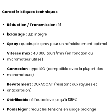
prix
prix
actuel
initial
Caractéristiques techniques
est :
était :
130,00 €.
530,00 €.
Réduction / Transmission :
1:1
Éclairage :
LED intégré
Spray :
quadruple spray pour un refroidissement optimal
Vitesse max :
40 000 tours/min (en fonction du
micromoteur utilisé)
Connexion :
type ISO (compatible avec la plupart des
micromoteurs)
Revêtement :
DURACOAT (résistant aux rayures et
anticorrosion)
Stérilisable :
à l’autoclave jusqu’à 135°C
Poids léger
: réduit les tensions en usage prolongé