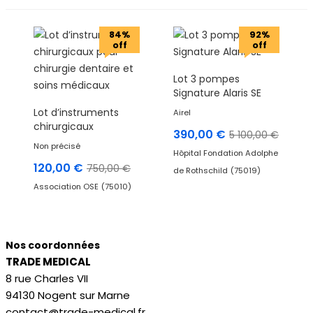
84%
84%
92%
off
off
off
Lot 3 pompes
Signature Alaris SE
Lot d’instruments
Airel
chirurgicaux
Le
Le
390,00
€
5 100,00
€
prix
prix
Non précisé
Hôpital Fondation Adolphe
actuel
initial
Le
Le
120,00
€
750,00
€
de Rothschild
(75019)
est :
était :
prix
prix
Association OSE
(75010)
390,00 €.
5
actuel
initial
100,0
est :
était :
120,00 €.
750,00 €.
Nos coordonnées
TRADE MEDICAL
8 rue Charles VII
94130 Nogent sur Marne
contact@trade-medical.fr