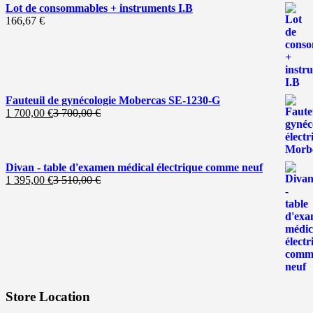
Lot de consommables + instruments I.B
166,67
€
Fauteuil de gynécologie Mobercas SE-1230-G
Le
Le
1 700,00
€
3 700,00
€
prix
prix
actuel
initial
est :
était :
1
3
Divan - table d'examen médical électrique comme neuf
700,00 €.
700,00 €.
Le
Le
1 395,00
€
3 510,00
€
prix
prix
actuel
initial
est :
était :
1
3
395,00 €.
510,00 €.
Store Location