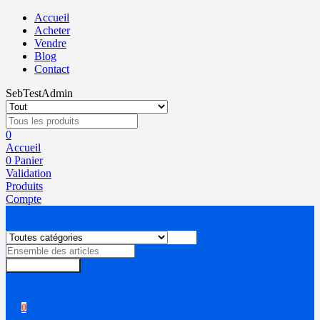
Accueil
Acheter
Vendre
Blog
Contact
SebTestAdmin
0
Accueil
0
Panier
Validation
Produits
Compte
Rechercher
0