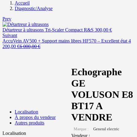
Accueil
Diagnostic/Analyse
Prev
Détartreur à ultrasons Tri-Scaler Compact R&S
300,00
€
Suivant
AccuVein AV500 + Support mains libres HF570 – Excellent état
4
Le
Le
200,00
€
6 000,00
€
prix
prix
actuel
initial
est :
était :
4
6
Echographe
200,00 €.
000,00 €.
GE
VOLUSON E8
BT17 A
Localisation
VENDRE
À propos du vendeur
Autres produits
Marque :
General electric
Localisation
Vendeur :