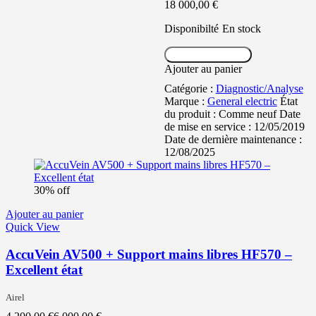
18 000,00
€
Disponibilté
En stock
Ajouter au panier
Ajouter au panier
Catégorie :
Diagnostic/Analyse
Marque :
General electric
État
du produit :
Comme neuf
Date
de mise en service :
12/05/2019
Date de dernière maintenance :
12/08/2025
30% off
Ajouter au panier
Quick View
AccuVein AV500 + Support mains libres HF570 –
Excellent état
Airel
Le
Le