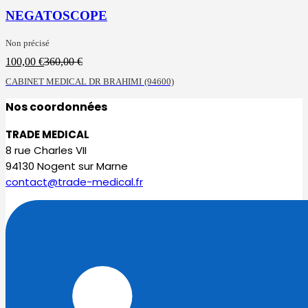
NEGATOSCOPE
Non précisé
Le
Le
100,00
€
360,00
€
prix
prix
CABINET MEDICAL DR BRAHIMI
(94600)
actuel
initial
est :
était :
Nos coordonnées
100,00 €.
360,00 €.
TRADE MEDICAL
8 rue Charles VII
94130 Nogent sur Marne
contact@trade-medical.fr