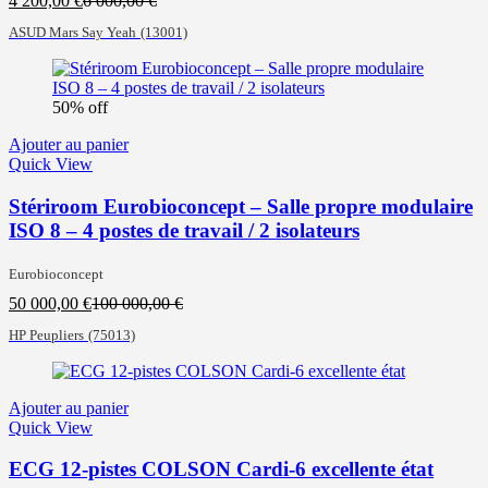
4 200,00
€
6 000,00
€
prix
prix
ASUD Mars Say Yeah
(13001)
actuel
initial
est :
était :
4
6
200,00 €.
000,00 €.
50% off
Ajouter au panier
Quick View
Stériroom Eurobioconcept – Salle propre modulaire
ISO 8 – 4 postes de travail / 2 isolateurs
Eurobioconcept
Le
Le
50 000,00
€
100 000,00
€
prix
prix
HP Peupliers
(75013)
actuel
initial
est :
était :
50
100
000,00 €.
000,00 €.
Ajouter au panier
Quick View
ECG 12-pistes COLSON Cardi-6 excellente état