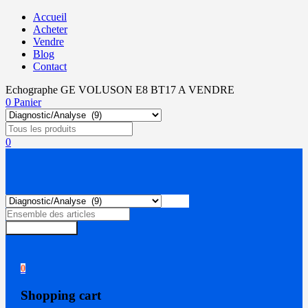
Accueil
Acheter
Vendre
Blog
Contact
Echographe GE VOLUSON E8 BT17 A VENDRE
0
Panier
0
Rechercher
0
Shopping cart