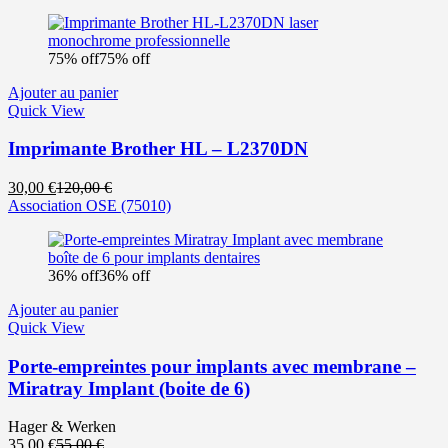
actuel
initial
est :
était :
110,00 €.
395,00 €.
75% off
75% off
Ajouter au panier
Quick View
Imprimante Brother HL – L2370DN
Le
Le
30,00
€
120,00
€
prix
prix
Association OSE
(75010)
actuel
initial
est :
était :
30,00 €.
120,00 €.
36% off
36% off
Ajouter au panier
Quick View
Porte-empreintes pour implants avec membrane –
Miratray Implant (boite de 6)
Hager & Werken
Le
Le
35,00
€
55,00
€