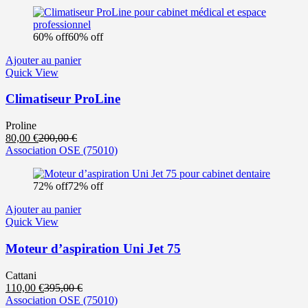
60% off
60% off
Ajouter au panier
Quick View
Climatiseur ProLine
Proline
Le
Le
80,00
€
200,00
€
prix
prix
Association OSE
(75010)
actuel
initial
est :
était :
72% off
72% off
80,00 €.
200,00 €.
Ajouter au panier
Quick View
Moteur d’aspiration Uni Jet 75
Cattani
Le
Le
110,00
€
395,00
€
prix
prix
Association OSE
(75010)