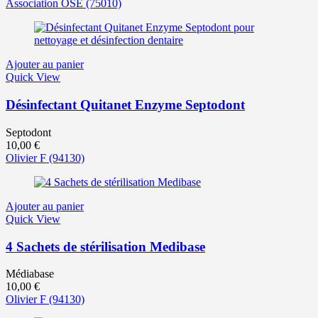
prix
prix
Association OSE
(75010)
actuel
initial
est :
était :
35,00 €.
55,00 €.
Ajouter au panier
Quick View
Désinfectant Quitanet Enzyme Septodont
Septodont
10,00
€
Olivier F
(94130)
Ajouter au panier
Quick View
4 Sachets de stérilisation Medibase
Médiabase
10,00
€
Olivier F
(94130)