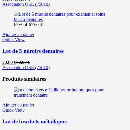
prix
prix
Association OSE
(75010)
actuel
initial
est :
était :
35,00 €.
55,00 €.
67% off
67% off
Ajouter au panier
Quick View
Lot de 5 miroirs dentaires
Le
Le
20,00
€
60,00
€
prix
prix
Association OSE
(75010)
actuel
initial
est :
était :
Produits similaires
20,00 €.
60,00 €.
Ajouter au panier
Quick View
Lot de brackets métalliques