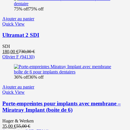
75% off
75% off
Ajouter au panier
Quick View
Ultramat 2 SDI
SDI
Le
Le
180,00
€
730,00
€
prix
prix
Olivier F
(94130)
actuel
initial
est :
était :
180,00 €.
730,00 €.
36% off
36% off
Ajouter au panier
Quick View
Porte-empreintes pour implants avec membrane –
Miratray Implant (boite de 6)
Hager & Werken
Le
Le
35,00
€
55,00
€