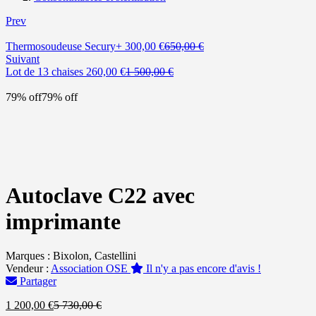
Prev
Le
Le
Thermosoudeuse Secury+
300,00
€
650,00
€
prix
prix
Suivant
Le
actuel
Le
initial
Lot de 13 chaises
260,00
€
1 500,00
€
prix
est :
prix
était :
actuel
300,00 €.
initial
650,00 €.
79% off
79% off
est :
était :
260,00 €.
1
500,00 €.
Autoclave C22 avec
imprimante
Marques :
Bixolon, Castellini
Vendeur :
Association OSE
Il n'y a pas encore d'avis !
Partager
Le
Le
1 200,00
€
5 730,00
€