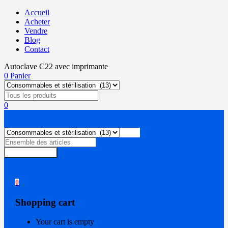
Accueil
Acheter
Vendre
Blog
Contact
Autoclave C22 avec imprimante
0
Panier
0
Rechercher
0
Shopping cart
Your cart is empty