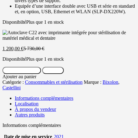
divers types de support.
Equipée d’une interface double avec USB et série en standard
et, en option, USB, Ethernet et WLAN (SLP-DX220W).
Disponibilté
Plus que 1 en stock
Le
Le
1 200,00
€
5 730,00
€
prix
prix
Disponibilté
Plus que 1 en stock
actuel
initial
est :
était :
quantité
1
5
Ajouter au panier
Message
de
200,00 €.
730,00 €.
Ajouter au panier
Autoclave
Catégorie :
Consommables et stérilisation
Marque :
Bixolon
,
C22
Castellini
avec
imprimante
Informations complémentaires
Localisation
À propos du vendeur
Autres produits
Informations complémentaires
Date de mise en service
2021