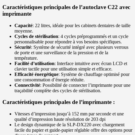
prix
prix
actuel
initial
Caractéristiques principales de l’autoclave C22 avec
est :
était :
imprimante
1
5
200,00 €.
730,00 €.
Capacité
: 22 litres, idéale pour les cabinets dentaires de taille
moyenne.
Cycles de stérilisation
: 4 cycles préprogrammés et un cycle
personnalisable pour répondre à vos besoins spécifiques.
Sécurité
: Système de sécurité intégré avec plusieurs verrous
de porte et une surveillance de la pression et de la
température.
Facilité d’utilisation
: Interface intuitive avec écran LCD et
clavier tactile pour une utilisation simple et efficace.
Efficacité énergétique
: Système de chauffage optimisé pour
une consommation d’énergie réduite.
Connectivité
: Possibilité de connecter l’imprimante pour une
traçabilité complète des cycles de stérilisation.
Caractéristiques principales de l’imprimante :
Vitesses d’impression jusqu’à 152 mm par seconde et une
qualité d’impression haute résolution de 203 dpi
Le design dynamique de la SLP-DX220 avec chargement
facile du papier et guide-papier réglable offre des options pour