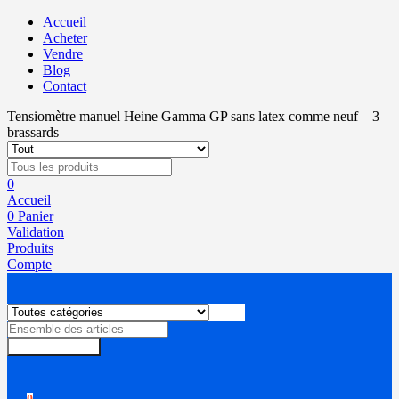
Accueil
Acheter
Vendre
Blog
Contact
Tensiomètre manuel Heine Gamma GP sans latex comme neuf – 3
brassards
0
Accueil
0
Panier
Validation
Produits
Compte
Rechercher