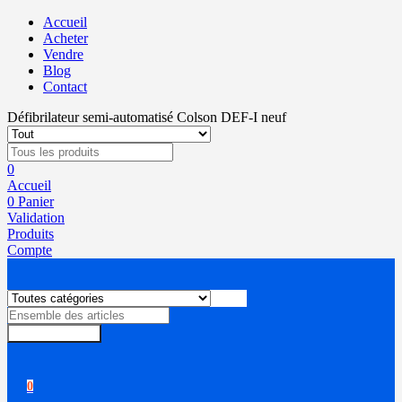
Accueil
Acheter
Vendre
Blog
Contact
Défibrilateur semi-automatisé Colson DEF-I neuf
0
Accueil
0
Panier
Validation
Produits
Compte
Rechercher
0