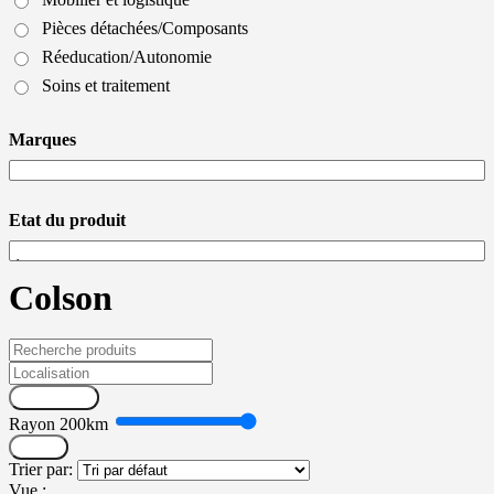
Pièces détachées/Composants
Réeducation/Autonomie
Soins et traitement
Marques
Etat du produit
Colson
Recherche
Rayon
200
km
Filtrer
Trier par:
Vue :