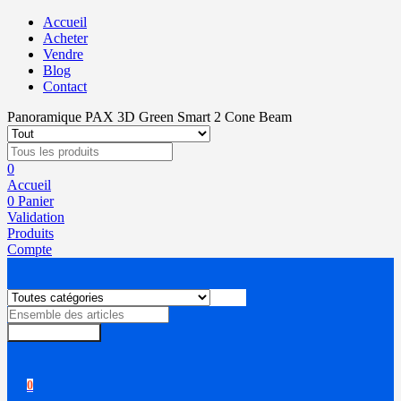
Accueil
Acheter
Vendre
Blog
Contact
Panoramique PAX 3D Green Smart 2 Cone Beam
0
Accueil
0
Panier
Validation
Produits
Compte
Rechercher
0