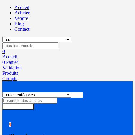
Accueil
Acheter
Vendre
Blog
Contact
0
Accueil
0
Panier
Validation
Produits
Compte
Rechercher
0