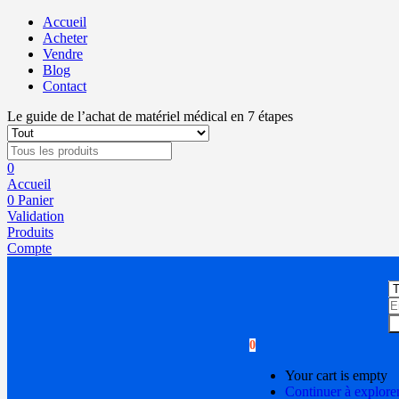
Accueil
Acheter
Vendre
Blog
Contact
Le guide de l’achat de matériel médical en 7 étapes
0
Accueil
0
Panier
Validation
Produits
Compte
0
Your cart is empty
Continuer à explore