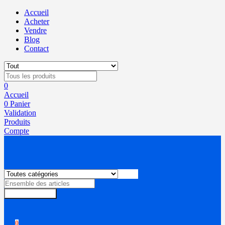
Accueil
Acheter
Vendre
Blog
Contact
0
Accueil
0
Panier
Validation
Produits
Compte
Rechercher
0