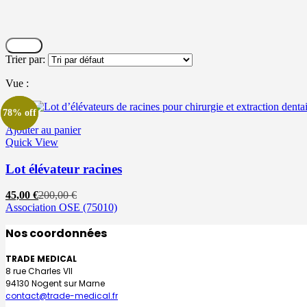
Filtrer
Trier par:
Vue :
78% off
78% off
Ajouter au panier
Quick View
Lot élévateur racines
Le
Le
45,00
€
200,00
€
prix
prix
Association OSE
(75010)
actuel
initial
Nos coordonnées
est :
était :
45,00 €.
200,00 €.
TRADE MEDICAL
8 rue Charles VII
94130 Nogent sur Marne
contact@trade-medical.fr