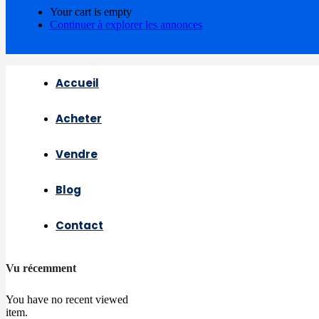
Your cart is empty
Continuer à explorer les annonces
Accueil
Acheter
Vendre
Blog
Contact
Vu récemment
You have no recent viewed
item.