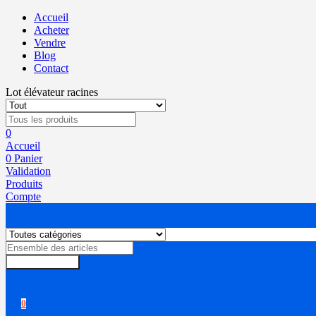
Accueil
Acheter
Vendre
Blog
Contact
Lot élévateur racines
0
Accueil
0
Panier
Validation
Produits
Compte
Rechercher
0