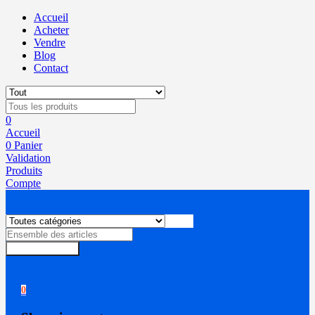
Accueil
Acheter
Vendre
Blog
Contact
0
Accueil
0
Panier
Validation
Produits
Compte
Rechercher
0